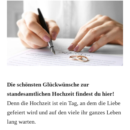
e
e
d
g
o
o
n
r
i
e
s
Die schönsten Glückwünsche zur
standesamtlichen Hochzeit findest du hier!
Denn die Hochzeit ist ein Tag, an dem die Liebe
gefeiert wird und auf den viele ihr ganzes Leben
lang warten.