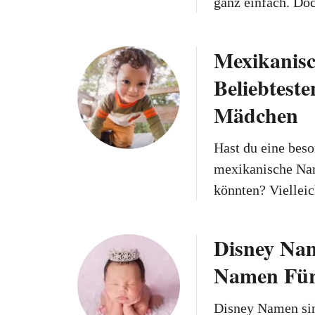
ganz einfach. Do
Mexikanisc
Beliebtest
Mädchen
Hast du eine bes
mexikanische Nam
könnten? Vielleic
Disney Nam
Namen Für
Disney Namen sind