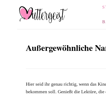
S
S
k
i
B
p
t
o
Außergewöhnliche N
C
o
n
t
e
Hier seid ihr genau richtig, wenn das K
n
bekommen soll. Genießt die Lektüre, die 
t