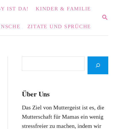
Y IST DA!
KINDER & FAMILIE
S
E
NSCHE
ZITATE UND SPRÜCHE
A
R
C
H
S
e
a
r
Über Uns
c
h
Das Ziel von Muttergeist ist es, die
Mutterschaft für Mamas ein wenig
stressfreier zu machen, indem wir