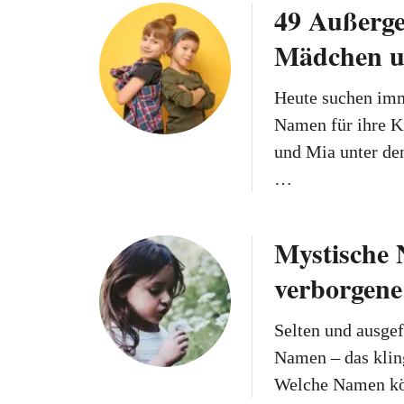
49 Außerg
Mädchen u
Heute suchen imm
Namen für ihre K
und Mia unter de
…
Mystische
verborgen
Selten und ausgef
Namen – das klin
Welche Namen kö