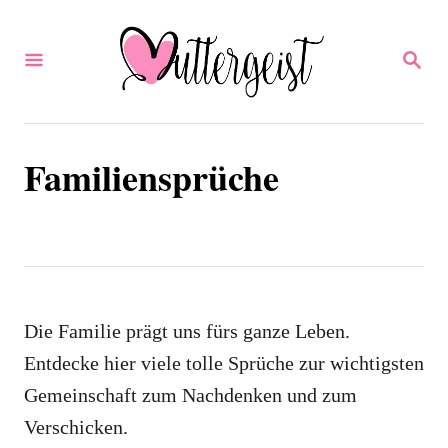
S
k
S
E
i
A
p
R
C
t
H
Familiensprüche
o
C
o
n
t
Die Familie prägt uns fürs ganze Leben.
e
Entdecke hier viele tolle Sprüche zur wichtigsten
n
Gemeinschaft zum Nachdenken und zum
t
Verschicken.