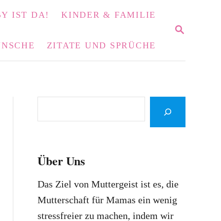
Y IST DA!
KINDER & FAMILIE
S
E
NSCHE
ZITATE UND SPRÜCHE
A
R
C
H
S
e
a
r
Über Uns
c
h
Das Ziel von Muttergeist ist es, die
Mutterschaft für Mamas ein wenig
stressfreier zu machen, indem wir