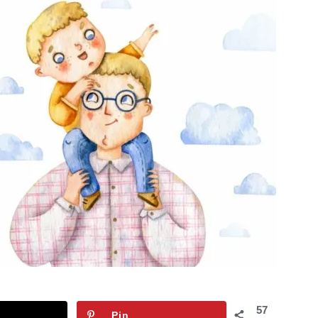
57
Pin