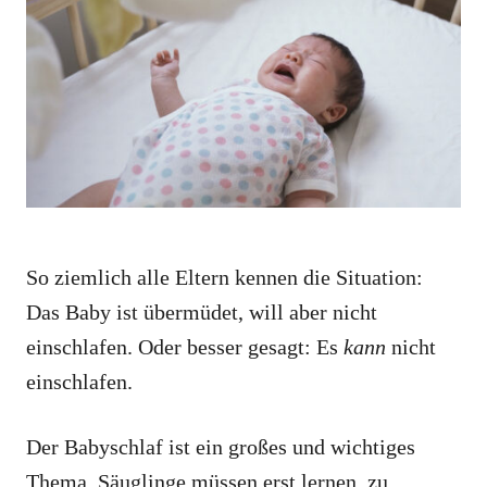
o
o
n
r
i
e
s
So ziemlich alle Eltern kennen die Situation:
Das Baby ist übermüdet, will aber nicht
einschlafen. Oder besser gesagt: Es
kann
nicht
einschlafen.
Der Babyschlaf ist ein großes und wichtiges
Thema. Säuglinge müssen erst lernen, zu