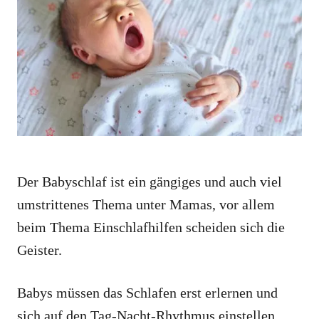
o
o
n
r
i
e
s
Der Babyschlaf ist ein gängiges und auch viel
umstrittenes Thema unter Mamas, vor allem
beim Thema Einschlafhilfen scheiden sich die
Geister.
Babys müssen das Schlafen erst erlernen und
sich auf den Tag-Nacht-Rhythmus einstellen,