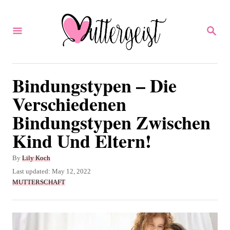
S
k
S
E
i
A
p
R
C
t
Bindungstypen – Die
H
o
Verschiedenen
C
Bindungstypen Zwischen
o
Kind Und Eltern!
n
t
A
By
Lily Koch
u
e
P
Last updated:
May 12, 2022
t
o
C
MUTTERSCHAFT
n
h
s
a
o
t
t
t
r
e
e
d
g