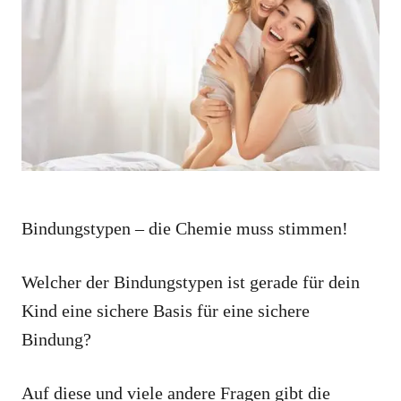
o
o
n
r
i
e
s
Bindungstypen – die Chemie muss stimmen!
Welcher der Bindungstypen ist gerade für dein
Kind eine sichere Basis für eine sichere
Bindung?
Auf diese und viele andere Fragen gibt die