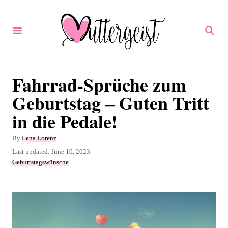
S
k
S
E
i
A
p
R
C
t
Fahrrad-Sprüche zum
H
o
Geburtstag – Guten Tritt
C
in die Pedale!
o
n
A
By
Lena Lorenz
u
P
Last updated:
June 10, 2023
t
t
o
C
Geburtstagswünsche
e
h
s
a
o
t
t
n
r
e
e
t
d
g
o
o
n
r