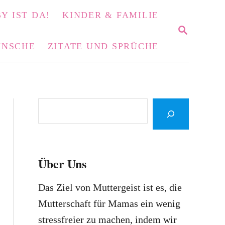
Y IST DA!
KINDER & FAMILIE
S
E
NSCHE
ZITATE UND SPRÜCHE
A
R
C
H
S
e
a
r
Über Uns
c
h
Das Ziel von Muttergeist ist es, die
Mutterschaft für Mamas ein wenig
stressfreier zu machen, indem wir