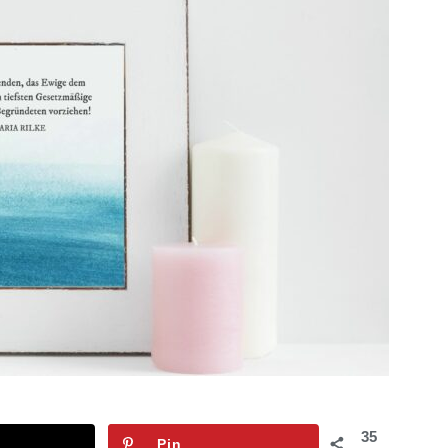
35
Pin