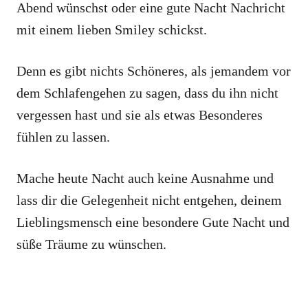
Abend wünschst oder eine gute Nacht Nachricht
mit einem lieben Smiley schickst.
Denn es gibt nichts Schöneres, als jemandem vor
dem Schlafengehen zu sagen, dass du ihn nicht
vergessen hast und sie als etwas Besonderes
fühlen zu lassen.
Mache heute Nacht auch keine Ausnahme und
lass dir die Gelegenheit nicht entgehen, deinem
Lieblingsmensch eine besondere Gute Nacht und
süße Träume zu wünschen.