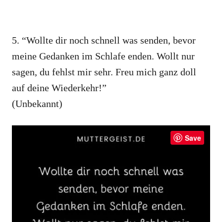
5. “Wollte dir noch schnell was senden, bevor
meine Gedanken im Schlafe enden. Wollt nur
sagen, du fehlst mir sehr. Freu mich ganz doll
auf deine Wiederkehr!”
(Unbekannt)
Save