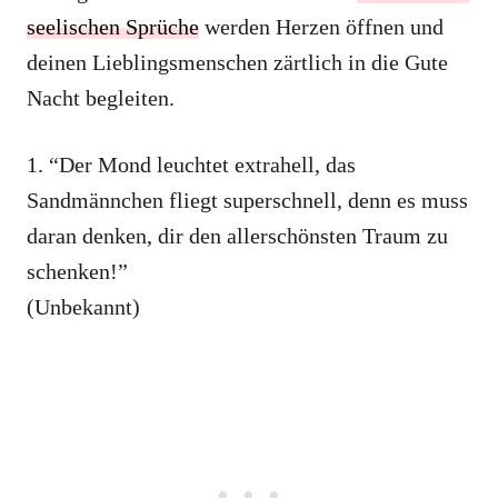
seelischen Sprüche
werden Herzen öffnen und
deinen Lieblingsmenschen zärtlich in die Gute
Nacht begleiten.
1. “Der Mond leuchtet extrahell, das
Sandmännchen fliegt superschnell, denn es muss
daran denken, dir den allerschönsten Traum zu
schenken!”
(Unbekannt)