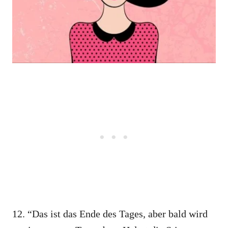
12. “Das ist das Ende des Tages, aber bald wird