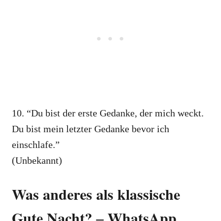
10. “Du bist der erste Gedanke, der mich weckt.
Du bist mein letzter Gedanke bevor ich
einschlafe.”
(Unbekannt)
Was anderes als klassische
Gute Nacht? ‒ WhatsApp