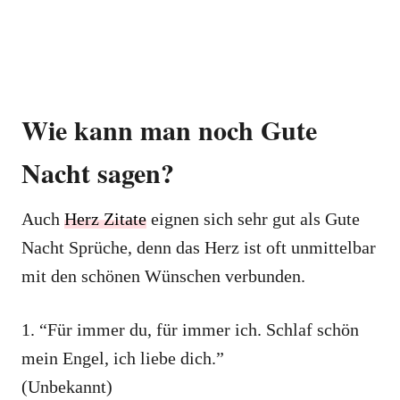
Wie kann man noch Gute
Nacht sagen?
Auch
Herz Zitate
eignen sich sehr gut als Gute
Nacht Sprüche, denn das Herz ist oft unmittelbar
mit den schönen Wünschen verbunden.
1. “Für immer du, für immer ich. Schlaf schön
mein Engel, ich liebe dich.”
(Unbekannt)