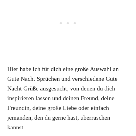
Hier habe ich für dich eine große Auswahl an
Gute Nacht Sprüchen und verschiedene Gute
Nacht Grüße ausgesucht, von denen du dich
inspirieren lassen und deinen Freund, deine
Freundin, deine große Liebe oder einfach
jemanden, den du gerne hast, überraschen
kannst.