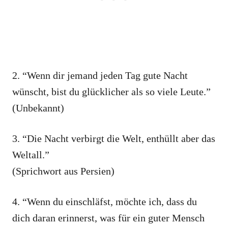
2. “Wenn dir jemand jeden Tag gute Nacht
wünscht, bist du glücklicher als so viele Leute.”
(Unbekannt)
3. “Die Nacht verbirgt die Welt, enthüllt aber das
Weltall.”
(Sprichwort aus Persien)
4. “Wenn du einschläfst, möchte ich, dass du
dich daran erinnerst, was für ein guter Mensch