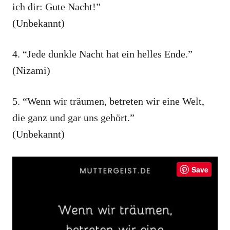
ich dir: Gute Nacht!”
(Unbekannt)
4. “Jede dunkle Nacht hat ein helles Ende.”
(Nizami)
5. “Wenn wir träumen, betreten wir eine Welt,
die ganz und gar uns gehört.”
(Unbekannt)
Save