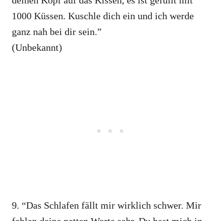
deinen Kopf auf das Kissen, es ist gefüllt mit
1000 Küssen. Kuschle dich ein und ich werde
ganz nah bei dir sein.”
(Unbekannt)
9. “Das Schlafen fällt mir wirklich schwer. Mir