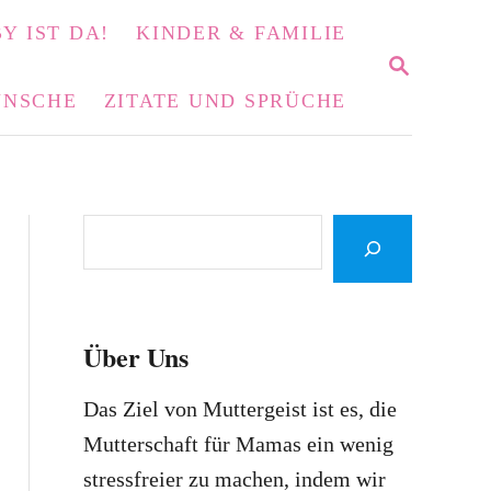
Y IST DA!
KINDER & FAMILIE
S
E
NSCHE
ZITATE UND SPRÜCHE
A
R
C
H
S
e
a
r
Über Uns
c
h
Das Ziel von Muttergeist ist es, die
Mutterschaft für Mamas ein wenig
stressfreier zu machen, indem wir