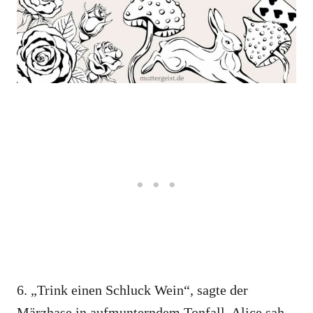
6. „Trink einen Schluck Wein“, sagte der
Märzhase in aufmunterndem Tonfall. Alice sah