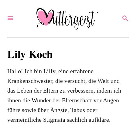
S
k
S
E
i
A
p
R
C
t
H
Lily Koch
o
C
Hallo! Ich bin Lilly, eine erfahrene
o
Krankenschwester, die versucht, die Welt und
n
das Leben der Eltern zu verbessern, indem ich
t
ihnen die Wunder der Elternschaft vor Augen
e
führe sowie über Ängste, Tabus oder
n
vermeintliche Stigmata sachlich aufkläre.
t