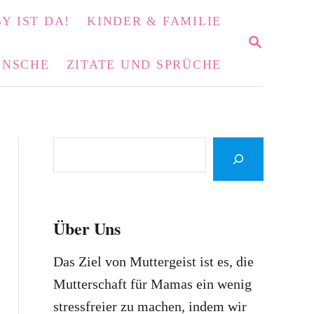
Y IST DA!
KINDER & FAMILIE
S
E
NSCHE
ZITATE UND SPRÜCHE
A
R
C
H
S
e
a
r
Über Uns
c
h
Das Ziel von Muttergeist ist es, die
Mutterschaft für Mamas ein wenig
stressfreier zu machen, indem wir