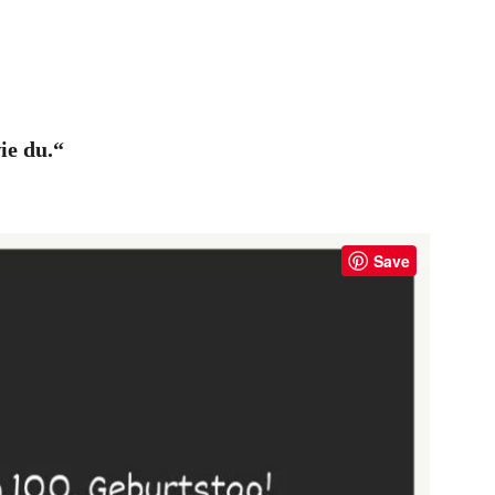
ie du.“
Save