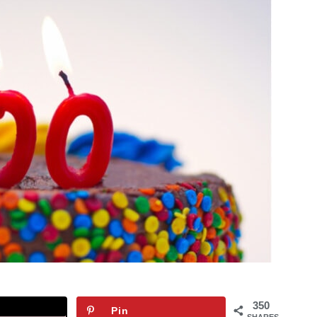
350
Pin