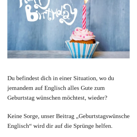
o
o
n
r
i
e
s
Du befindest dich in einer Situation, wo du
jemandem auf Englisch alles Gute zum
Geburtstag wünschen möchtest, wieder?
Keine Sorge, unser Beitrag „Geburtstagswünsche
Englisch“ wird dir auf die Sprünge helfen.