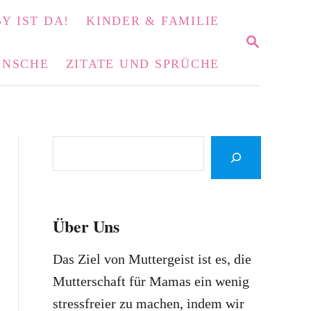
Y IST DA!
KINDER & FAMILIE
S
E
NSCHE
ZITATE UND SPRÜCHE
A
R
C
H
S
e
a
r
Über Uns
c
h
Das Ziel von Muttergeist ist es, die
Mutterschaft für Mamas ein wenig
stressfreier zu machen, indem wir