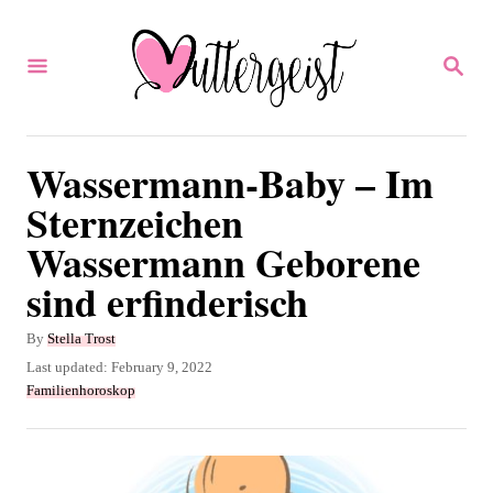
S
k
S
E
i
A
p
R
C
t
Wassermann-Baby – Im
H
o
Sternzeichen
C
Wassermann Geborene
o
sind erfinderisch
n
t
A
By
Stella Trost
u
e
P
Last updated:
February 9, 2022
t
o
C
Familienhoroskop
n
h
s
a
o
t
t
t
r
e
e
d
g