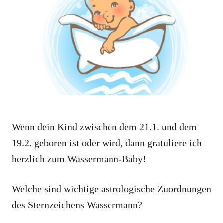
o
o
n
r
i
e
s
Wenn dein Kind zwischen dem 21.1. und dem
19.2. geboren ist oder wird, dann gratuliere ich
herzlich zum Wassermann-Baby!
Welche sind wichtige astrologische Zuordnungen
des Sternzeichens Wassermann?