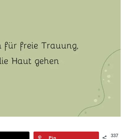
337
Pin