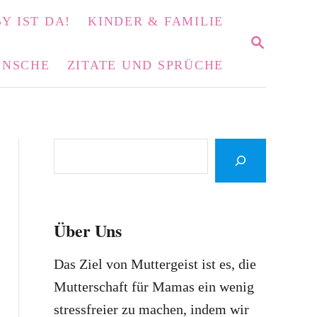
Y IST DA!
KINDER & FAMILIE
S
E
NSCHE
ZITATE UND SPRÜCHE
A
R
C
H
S
e
a
r
Über Uns
c
h
Das Ziel von Muttergeist ist es, die
Mutterschaft für Mamas ein wenig
stressfreier zu machen, indem wir