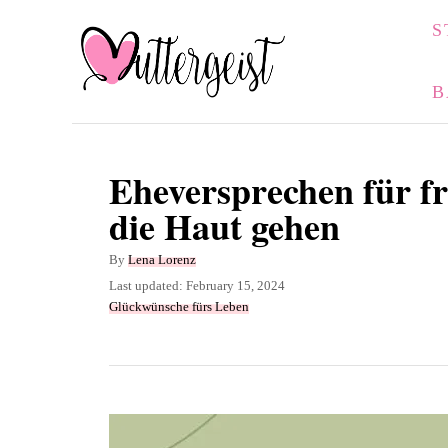
S
S
k
i
B
p
t
o
Eheversprechen für fr
C
die Haut gehen
o
A
By
Lena Lorenz
n
u
P
Last updated:
February 15, 2024
t
t
o
C
Glückwünsche fürs Leben
h
s
a
e
o
t
t
n
r
e
e
d
g
t
o
o
n
r