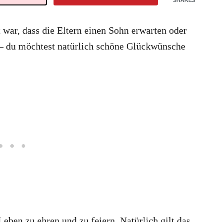
SHARES
war, dass die Eltern einen Sohn erwarten oder
 – du möchtest natürlich schöne Glückwünsche
eben zu ehren und zu feiern. Natürlich gilt das