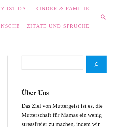
Y IST DA!
KINDER & FAMILIE
S
E
NSCHE
ZITATE UND SPRÜCHE
A
R
C
H
S
e
a
r
Über Uns
c
h
Das Ziel von Muttergeist ist es, die
Mutterschaft für Mamas ein wenig
stressfreier zu machen, indem wir