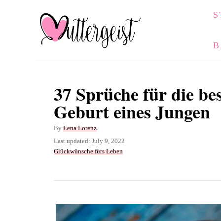
S
S
k
i
B
p
t
o
37 Sprüche für die b
C
Geburt eines Jungen
o
A
By
Lena Lorenz
n
u
P
Last updated:
July 9, 2022
t
t
o
C
Glückwünsche fürs Leben
h
s
a
e
o
t
t
n
r
e
e
d
g
t
o
o
n
r