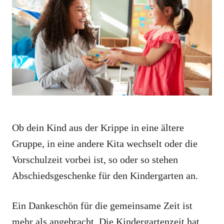
o
o
n
r
i
e
s
Ob dein Kind aus der Krippe in eine ältere
Gruppe, in eine andere Kita wechselt oder die
Vorschulzeit vorbei ist, so oder so stehen
Abschiedsgeschenke für den Kindergarten an.
Ein Dankeschön für die gemeinsame Zeit ist
mehr als angebracht. Die Kindergartenzeit hat