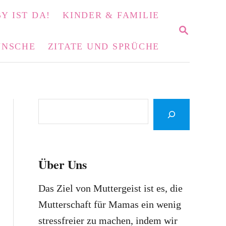
Y IST DA!
KINDER & FAMILIE
S
E
NSCHE
ZITATE UND SPRÜCHE
A
R
C
H
S
e
a
r
Über Uns
c
h
Das Ziel von Muttergeist ist es, die
Mutterschaft für Mamas ein wenig
stressfreier zu machen, indem wir