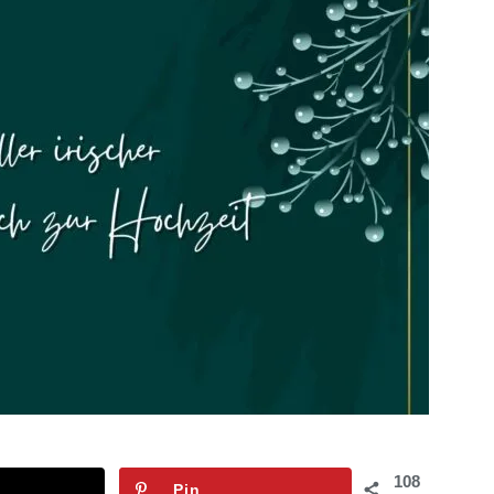
108
Pin