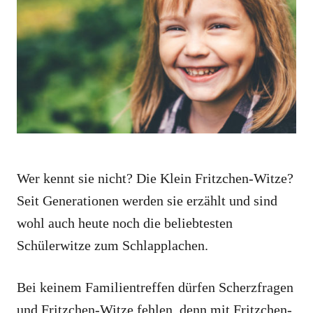
o
o
n
r
i
e
s
Wer kennt sie nicht? Die Klein Fritzchen-Witze?
Seit Generationen werden sie erzählt und sind
wohl auch heute noch die beliebtesten
Schülerwitze zum Schlapplachen.
Bei keinem Familientreffen dürfen Scherzfragen
und Fritzchen-Witze fehlen, denn mit Fritzchen-