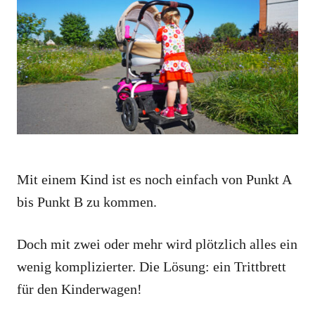
o
o
n
r
i
e
s
Mit einem Kind ist es noch einfach von Punkt A
bis Punkt B zu kommen.
Doch mit zwei oder mehr wird plötzlich alles ein
wenig komplizierter. Die Lösung: ein Trittbrett
für den Kinderwagen!