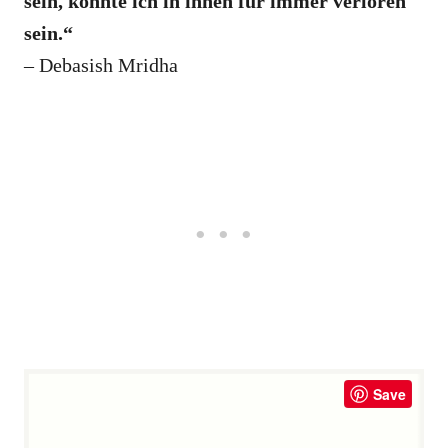
sein, könnte ich in ihnen für immer verloren
sein.“
– Debasish Mridha
Save