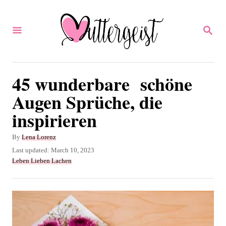
S
k
S
E
i
A
p
R
C
t
45 wunderbare schöne
H
o
Augen Sprüche, die
C
inspirieren
o
n
A
By
Lena Lorenz
u
P
Last updated:
March 10, 2023
t
t
o
C
Leben Lieben Lachen
e
h
s
a
o
t
t
n
r
e
e
t
d
g
o
o
n
r