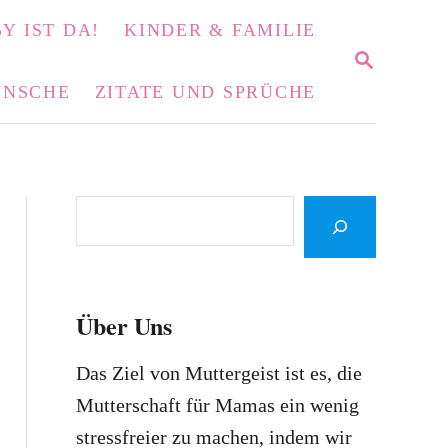
Y IST DA!
KINDER & FAMILIE
S
E
NSCHE
ZITATE UND SPRÜCHE
A
R
C
H
S
e
a
r
Über Uns
c
h
Das Ziel von Muttergeist ist es, die
Mutterschaft für Mamas ein wenig
stressfreier zu machen, indem wir