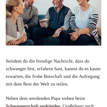
o
o
n
r
i
e
s
Seitdem du die freudige Nachricht, dass du
schwanger bist, erfahren hast, kannst du es kaum
erwarten, die frohe Botschaft und die Aufregung
mit dem Rest der Welt zu teilen.
Neben dem werdenden Papa stehen beim
Schwangerschaft verkünden
, Großeltern auch