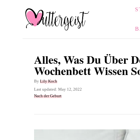
S
S
k
i
B
p
t
o
Alles, Was Du Über D
C
Wochenbett Wissen Sol
o
A
By
Lily Koch
n
u
P
Last updated:
May 12, 2022
t
t
o
C
Nach der Geburt
h
s
a
e
o
t
t
n
r
e
e
d
g
t
o
o
n
r