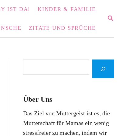
Y IST DA!
KINDER & FAMILIE
S
E
NSCHE
ZITATE UND SPRÜCHE
A
R
C
H
S
e
a
r
Über Uns
c
h
Das Ziel von Muttergeist ist es, die
Mutterschaft für Mamas ein wenig
stressfreier zu machen, indem wir