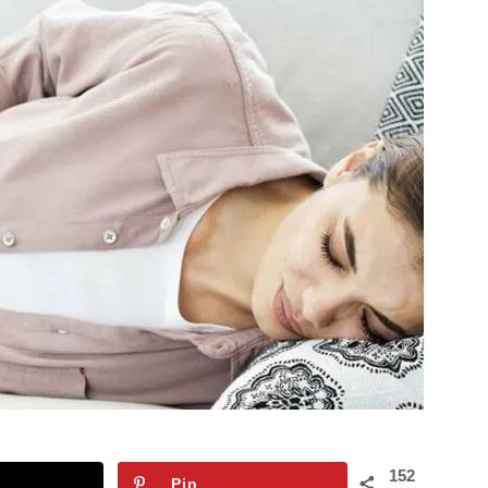
152
Pin