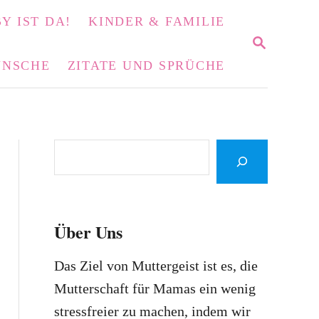
Y IST DA!
KINDER & FAMILIE
S
E
NSCHE
ZITATE UND SPRÜCHE
A
R
C
H
S
e
a
r
Über Uns
c
h
Das Ziel von Muttergeist ist es, die
Mutterschaft für Mamas ein wenig
stressfreier zu machen, indem wir